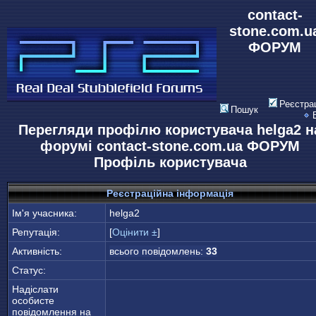
contact-
stone.com.u
ФОРУМ
Реєстра
Пошук
Перегляди профілю користувача helga2 н
форумі contact-stone.com.ua ФОРУМ
Профіль користувача
Реєстраційна інформація
Ім'я учасника:
helga2
Репутація:
[
Оцінити ±
]
Активність:
всього повідомлень:
33
Статус:
Надіслати
особисте
повідомлення на