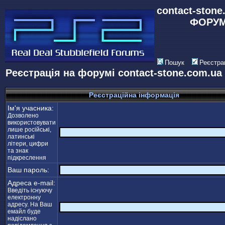
contact-stone
ФОРУ
Пошук
Реєстра
Реєстрація на форумі contact-stone.com.u
Реєстраційна інформація
Ім'я учасника:
Дозволено
використовувати
лише російські,
латинські
літери, цифри
та знак
підкреслення
Ваш пароль:
Адреса e-mail:
Введіть існуючу
електронну
адресу. На Ваш
емайл буде
надіслано