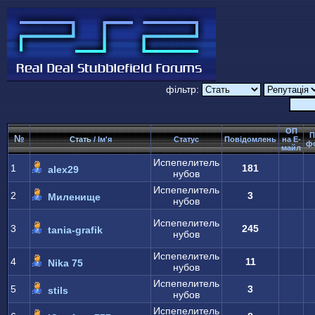
фільтр:
ОП
П
№
Стать
/ Ім'я
Статус
Повідомлень
на Е-
ф
майл
Испепелитель
1
181
alex29
нубов
Испепелитель
2
3
Миленище
нубов
Испепелитель
3
245
tania-grafik
нубов
Испепелитель
4
11
Nika 75
нубов
Испепелитель
5
3
stils
нубов
Испепелитель