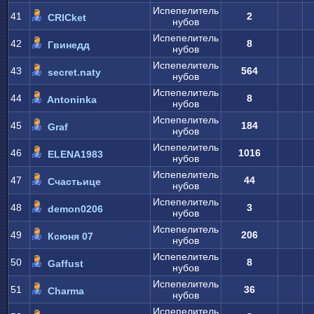
Испепелитель
41
2
CRICket
нубов
Испепелитель
42
8
Гвинедд
нубов
Испепелитель
43
564
secret.naty
нубов
Испепелитель
44
8
Antoninka
нубов
Испепелитель
45
184
Graf
нубов
Испепелитель
46
1016
ELENA1983
нубов
Испепелитель
47
44
Счастьице
нубов
Испепелитель
48
3
demon0206
нубов
Испепелитель
49
206
Ксюня 07
нубов
Испепелитель
50
8
Gaffust
нубов
Испепелитель
51
36
Charma
нубов
Испепелитель