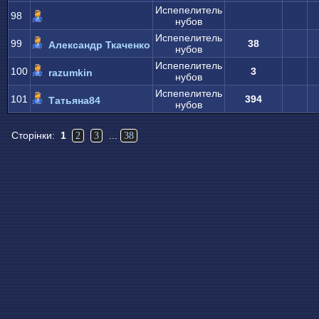
Испепелитель
98
нубов
Испепелитель
99
38
Александр Ткаченко
нубов
Испепелитель
100
3
razumkin
нубов
Испепелитель
101
394
Татьяна84
нубов
Сторінки:
1
...
2
3
38