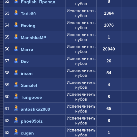
52
8
English_Препод
нубов
Испепелитель
53
1364
Tarik80
нубов
Испепелитель
54
1076
Raving
нубов
Испепелитель
55
1
MarishkaMP
нубов
Испепелитель
56
20040
Мэгги
нубов
Испепелитель
57
26
Dev
нубов
Испепелитель
58
54
irison
нубов
Испепелитель
59
4
Samalet
нубов
Испепелитель
60
8
Tungoose
нубов
Испепелитель
61
65
antoshka2009
нубов
Испепелитель
62
8
phoe85olz
нубов
Испепелитель
63
1
cugan
нубов