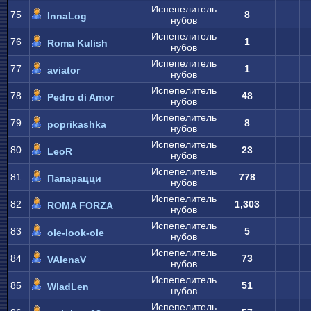
Испепелитель
75
8
InnaLog
нубов
Испепелитель
76
1
Roma Kulish
нубов
Испепелитель
77
1
aviator
нубов
Испепелитель
78
48
Pedro di Amor
нубов
Испепелитель
79
8
poprikashka
нубов
Испепелитель
80
23
LeoR
нубов
Испепелитель
81
778
Папарацци
нубов
Испепелитель
82
1,303
ROMA FORZA
нубов
Испепелитель
83
5
ole-look-ole
нубов
Испепелитель
84
73
VAlenaV
нубов
Испепелитель
85
51
WladLen
нубов
Испепелитель