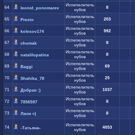
Испепелитель
64
8
leonid_ponomarev
нубов
Испепелитель
65
203
Presto
нубов
Испепелитель
66
992
kolesov174
нубов
Испепелитель
67
8
chumak
нубов
Испепелитель
68
8
natalilopatina
нубов
Испепелитель
69
69
Baggi
нубов
Испепелитель
70
25
Shahika_78
нубов
Испепелитель
71
1037
Добрая :)
нубов
Испепелитель
72
8
7856597
нубов
Испепелитель
73
8
Ляля =)
нубов
Испепелитель
74
4053
-Татьяна-
нубов