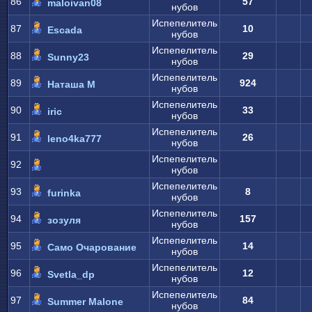
86
57
maloivan08
нубов
Испепелитель
87
10
Escada
нубов
Испепелитель
88
29
Sunny23
нубов
Испепелитель
89
924
Наташа М
нубов
Испепелитель
90
33
iric
нубов
Испепелитель
91
26
leno4ka777
нубов
Испепелитель
92
нубов
Испепелитель
93
8
furinka
нубов
Испепелитель
94
157
зозуля
нубов
Испепелитель
95
14
Само Очарование
нубов
Испепелитель
96
12
Svetla_dp
нубов
Испепелитель
97
84
Summer Malone
нубов