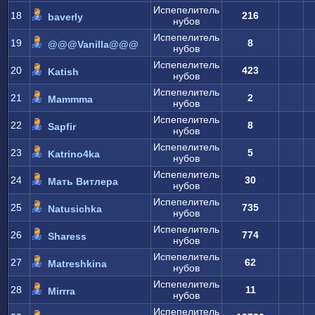
Испепелитель
18
216
baverly
нубов
Испепелитель
19
8
@@@Vanilla@@@
нубов
Испепелитель
20
423
Katish
нубов
Испепелитель
21
2
Mammma
нубов
Испепелитель
22
8
Sapfir
нубов
Испепелитель
23
5
Katrino4ka
нубов
Испепелитель
24
30
Мать Витлера
нубов
Испепелитель
25
735
Natusichka
нубов
Испепелитель
26
774
Sharess
нубов
Испепелитель
27
62
Matreshkina
нубов
Испепелитель
28
11
Mirrra
нубов
Испепелитель