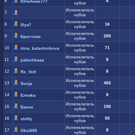
6
8
ЮлиАнна777
нубов
Испепелитель
7
нубов
Испепелитель
8
16
lilya7
нубов
Испепелитель
9
209
Бриттани
нубов
Испепелитель
10
71
irina_kalashnikova
нубов
Испепелитель
11
8
paleshkaaa
нубов
Испепелитель
12
8
Re_Volt
нубов
Испепелитель
13
493
Sonja
нубов
Испепелитель
14
8
Еленkа
нубов
Испепелитель
15
106
Бакси
нубов
Испепелитель
16
50
stritly
нубов
Испепелитель
17
8
Oksi090
нубов