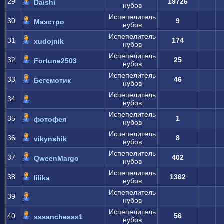
29
19726
Daishi
нубов
Испепелитель
30
9
Маэстро
нубов
Испепелитель
31
174
xudojnik
нубов
Испепелитель
32
25
Fortune2503
нубов
Испепелитель
33
46
Бегемотик
нубов
Испепелитель
34
нубов
Испепелитель
35
1
фотофея
нубов
Испепелитель
36
8
vikynshik
нубов
Испепелитель
37
402
QweenMargo
нубов
Испепелитель
38
1362
lilika
нубов
Испепелитель
39
нубов
Испепелитель
40
56
sssanchesss1
нубов