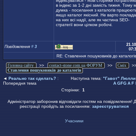
індексуватися - нові сторінки потрапля
в індекс за 1-2 дні замість тижня. Тому 
думка - посилання з каталогів працюют
якщо каталог якісний. Не варто поклад
на них всі надії, але як частина SEO-
стратегії вони цілком робочі.
21.10
Повідомлення
#
3
07:
RE: Ставлення пошуковиків до каталогі
>>
>>
>
Головна сайту
contact-stone.com.ua ФОРУМ
Сміх
Ставлення пошуковиків до каталогів
◄
Реально так сделать?
:
Наступна тема:
"Гавот" Люлли 
Попередня тема
A GFG A F 
Сторінки:
1
Адміністратор заборонив відповідати гостям на повідомлення! 
реєстрації пройдіть за посиланням:
зареєструватися
Учасники