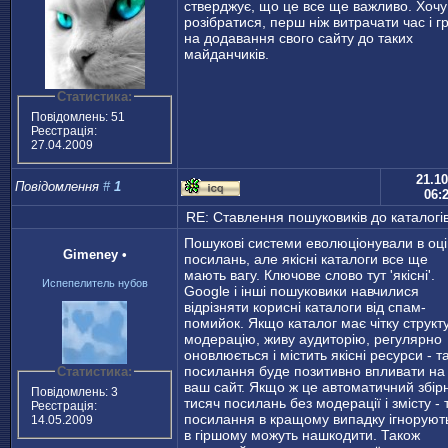
стверджує, що це все ще важливо. Хочу
розібратися, перш ніж витрачати час і г
на додавання свого сайту до таких
майданчиків.
Статистика:
Повідомлень: 51
Реєстрація:
27.04.2009
21.10
Повідомлення
#
1
06:
RE: Ставлення пошуковиків до каталогі
Пошукові системи еволюціонували в оці
Gimeney
•
посилань, але якісні каталоги все ще
мають вагу. Ключове слово тут 'якісні'.
Испепелитель нубов
Google і інші пошуковики навчилися
відрізняти корисні каталоги від спам-
помийок. Якщо каталог має чітку структу
модерацію, живу аудиторію, регулярно
оновлюється і містить якісні ресурси - т
посилання буде позитивно впливати на
Статистика:
ваш сайт. Якщо ж це автоматичний збір
Повідомлень: 3
тисяч посилань без модерації і змісту - т
Реєстрація:
посилання в кращому випадку ігноруют
14.05.2009
в гіршому можуть нашкодити. Також