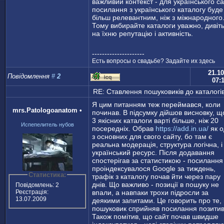
важливий контекст - для українського с
посилання з українського каталогу буде
більш релевантним, ніж з міжнародного
Тому вибирайте каталоги уважно, дивіт
на їхню репутацію і активність.
---------------------
Есть вопросы о свадьбе? Задайте их здесь
21.10
Повідомлення
#
2
07:
RE: Ставлення пошуковиків до каталогі
Я цим питанням теж переймався, коли
mrs.Patologoanatom
•
починав. В підсумку дійшов висновку, щ
3 якісних каталоги варті більше, ніж 20
Испепелитель нубов
посередніх. Обрав
https://add.in.ua/
як о
з основних для свого сайту, бо там є
реальна модерація, структура логічна, і
український ресурс. Після додавання
спостерігав за статистикою - посилання
проіндексувалося Google за тиждень,
Статистика:
трафік з каталогу почав йти через пару
днів. Що важливо - позиції в пошуку не
Повідомлень: 2
впали, а навпаки трохи підросли за
Реєстрація:
13.07.2009
деякими запитами. Це говорить про те,
пошуковик сприйняв посилання позитив
Також помітив, що сайт почав швидше