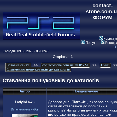
contact-
stone.com.u
ФОРУМ
Користу
Пошук
Реєстр
Сьогодні: 09.08.2026 - 05:08:43
Сторінки:
1
>>
>>
>
Головна сайту
contact-stone.com.ua ФОРУМ
Сміх
Ставлення пошуковиків до каталогів
Ставлення пошуковиків до каталогів
Автор
Повідомлення
Доброго дня! Підкажіть, як зараз пошуко
LadyinLaw
•
системи ставляться до посилань з
Испепелитель нубов
каталогів? Читав різні думки - хтось каж
що це вже не працює, хтось навпаки