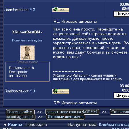
03.06
08:
Повідомлення
#
2
RE: Игровые автоматы
Там все очень просто. Перейдите на
XRumerBestBM
•
лицензионный сайт игровые автоматы
космолот, дальше нужно просто
Испепелитель нубов
зарегистрироваться и начать играть. Вс
реально легко, и вложений, кстати, не
нужно, вам дадут бонусы и вы сможете
играть на них.*
Статистика:
Повідомлень: 8
---------------------
Реєстрація:
XRumer 5.0 Palladium - самый мощный
09.10.2009
инструмент для продвижения и не только
03.06
09:
Повідомлення
#
3
RE: Игровые автоматы
>>
>>
Головна сайту
contact-stone.com.ua ФОРУМ
Спілкава
>>
нашої аудиторії
Игровые автоматы
◄
Резина
: Попередня
Наступна тема:
Клейма на ста
тема
порцеля