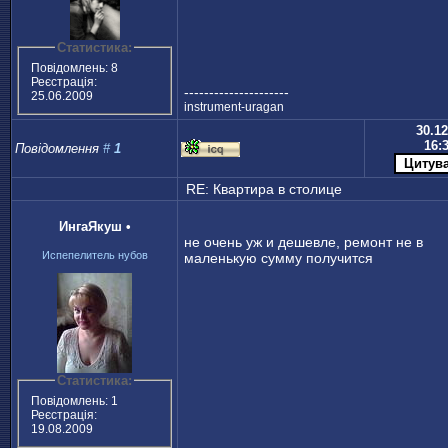
Статистика:
Повідомлень: 8
Реєстрація:
---------------------
25.06.2009
instrument-uragan
30.12
16:
Повідомлення
#
1
RE: Квартира в столице
ИнгаЯкуш
•
не очень уж и дешевле, ремонт не в
Испепелитель нубов
маленькую сумму получится
Статистика:
Повідомлень: 1
Реєстрація:
19.08.2009