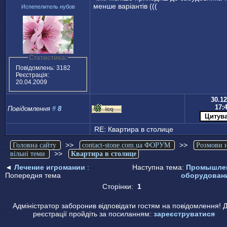
менше варіантів (((
Испепелитель нубов
Статистика:
Повідомлень: 3182
Реєстрація:
20.04.2009
30.12
17:
Повідомлення
#
8
RE: Квартира в столице
>>
>>
Головна сайту
contact-stone.com.ua ФОРУМ
Розмови 
>>
вільні теми
Квартира в столице
◄
Лечение игромании
:
Наступна тема:
Промышле
Попередня тема
оборудован
Сторінки:
1
Адміністратор заборонив відповідати гостям на повідомлення! 
реєстрації пройдіть за посиланням:
зареєструватися