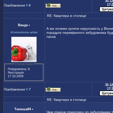
30.12
17:
Повідомлення
#
6
RE: Квартира в столице
Ванда
•
А ми хочемо купити нерухомість у Вінни
порадьте перевіреного забудовника буд
Испепелитель нубов
ласка
Статистика:
Повідомлень: 8
Реєстрація:
17.10.2009
30.12
17:
Повідомлення
#
7
RE: Квартира в столице
Танюша84
•
Чим пізніше приходиш до забудовника 