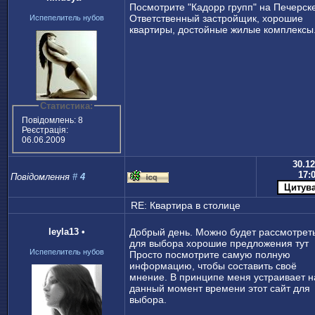
Посмотрите "Кадорр групп" на Печерск
Ответственный застройщик, хорошие
Испепелитель нубов
квартиры, достойные жилые комплексы
Статистика:
Повідомлень: 8
Реєстрація:
06.06.2009
30.12
17:
Повідомлення
#
4
RE: Квартира в столице
leyla13
•
Добрый день. Можно будет рассмотрет
для выбора хорошие предложения тут
Испепелитель нубов
Просто посмотрите самую полную
информацию, чтобы составить своё
мнение. В принципе меня устраивает н
данный момент времени этот сайт для
выбора.