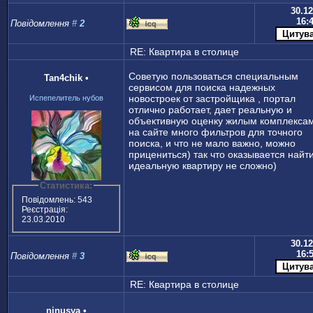
30.12
16:
Повідомлення
#
2
RE: Квартира в столице
Советую пользоваться специальным
Tan4chik
•
сервисом для поиска надежных
новостроек от застройщика , портал
Испепелитель нубов
отлично работает, дает реальную и
объективную оценку жилым комплекса
на сайте много фильтров для точного
поиска, и что не мало важно, можно
прицениться) так что оказывается найт
идеальную квартиру не сложно)
Статистика:
Повідомлень: 543
Реєстрація:
23.03.2010
30.12
16:
Повідомлення
#
3
RE: Квартира в столице
ninusya
•