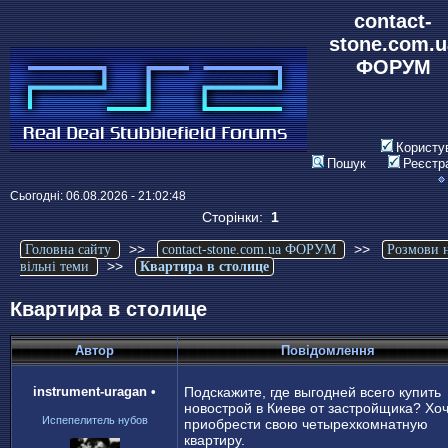
contact-
stone.com.u
ФОРУМ
Користу
Пошук
Реєстр
Сьогодні: 06.08.2026 - 21:02:48
Сторінки:
1
>>
>>
Головна сайту
contact-stone.com.ua ФОРУМ
Розмови 
>>
вільні теми
Квартира в столице
Квартира в столице
Автор
Повідомлення
instrument-uragan
•
Подскажите, где выгодней всего купить
новострой в Киеве от застройщика? Хо
Испепелитель нубов
приобрести свою четырехкомнатную
квартиру.