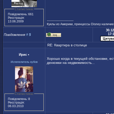
Статистика:
Повідомлень: 661
Реєстрація:
---------------------
13.06.2009
Куклы из Америки, принцессы Disney наличие
30.12
17:
Повідомлення
#
5
RE: Квартира в столице
Ирис
•
Хорошо когда в текущей обстановке, ес
Испепелитель нубов
денюжки на недвижимость...
Статистика:
Повідомлень: 8
Реєстрація:
06.03.2010