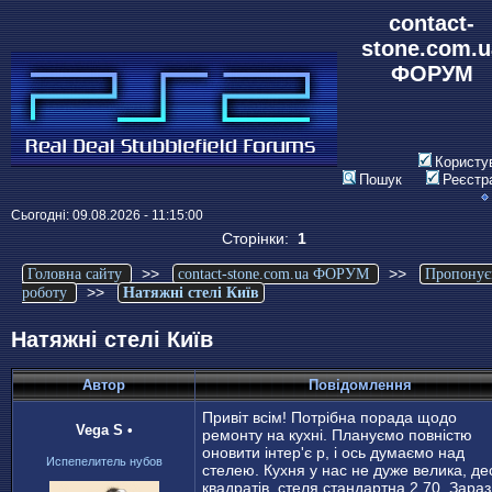
contact-
stone.com.u
ФОРУМ
Користу
Пошук
Реєстр
Сьогодні: 09.08.2026 - 11:15:00
Сторінки:
1
>>
>>
Головна сайту
contact-stone.com.ua ФОРУМ
Пропонує
>>
роботу
Натяжнi стелi Киïв
Натяжнi стелi Киïв
Автор
Повідомлення
Привіт всім! Потрібна порада щодо
Vega S
•
ремонту на кухні. Плануємо повністю
оновити інтер'є р, і ось думаємо над
Испепелитель нубов
стелею. Кухня у нас не дуже велика, де
квадратів, стеля стандартна 2.70. Зараз