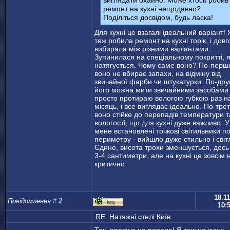
ремонт на кухні нещодавно?
Поділіться досвідом, будь ласка!
Для кухні це взагалі ідеальний варіант! 
теж робила ремонт на кухні торік, і довг
вибирала між різними варіантами.
Зупинилася на спеціальному покритті, 
натягується. Чому саме воно? По-перш
воно не вбирає запахи, на відміну від
звичайної фарби чи штукатурки. По-дру
його можна мити звичайними засобами 
просто протираю вологою губкою раз н
місяць, і все виглядає ідеально. По-трет
воно стійке до перепадів температури т
вологості, що для кухні дуже важливо. У
мене встановлені точкові світильники п
периметру - вийшло дуже стильно і світ
Єдине, висота трохи зменшується, десь
3-4 сантиметри, але на кухні це зовсім 
критично.
18.11
Повідомлення
#
2
10:
RE: Натяжнi стелi Киïв
Так, правильна порада! Я теж на кухні