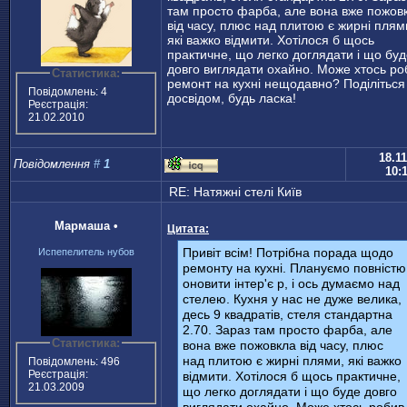
там просто фарба, але вона вже пожов
від часу, плюс над плитою є жирні плям
які важко відмити. Хотілося б щось
практичне, що легко доглядати і що бу
довго виглядати охайно. Може хтось ро
Статистика:
ремонт на кухні нещодавно? Поділіться
Повідомлень: 4
досвідом, будь ласка!
Реєстрація:
21.02.2010
18.11
Повідомлення
#
1
10:
RE: Натяжнi стелi Киïв
Мармаша
•
Цитата:
Привіт всім! Потрібна порада щодо
Испепелитель нубов
ремонту на кухні. Плануємо повністю
оновити інтер'є р, і ось думаємо над
стелею. Кухня у нас не дуже велика,
десь 9 квадратів, стеля стандартна
2.70. Зараз там просто фарба, але
Статистика:
вона вже пожовкла від часу, плюс
над плитою є жирні плями, які важко
Повідомлень: 496
Реєстрація:
відмити. Хотілося б щось практичне,
21.03.2009
що легко доглядати і що буде довго
виглядати охайно. Може хтось робив