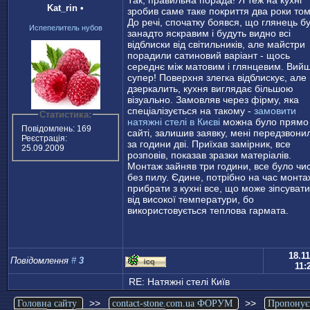
Kat_rin
•
зробив саме таке покриття два роки том
До речі, спочатку боявся, що глянець б
Испепелитель нубов
занадто яскравим і будуть видно всі
відблиски від світильників, але майстри
порадили сатиновий варіант - щось
середнє між матовим і глянцевим. Вий
супер! Поверхня злегка відблискує, але
дзеркалить, кухня виглядає більшою
візуально. Замовляв через фірму, яка
спеціалізується на такому -
замовити
Статистика:
натяжні стелі в Києві
можна було прямо
Повідомлень: 169
сайті, залишив заявку, мені передзвони
Реєстрація:
за години дві. Приїхав замірник, все
25.09.2009
розповів, показав зразки матеріалів.
Монтаж зайняв три години, все було чис
без пилу. Єдине, потрібно на час монта
прибрати з кухні все, що може зіпсуват
від високої температури, бо
використовується теплова гармата.
18.11
Повідомлення
#
3
11:
RE: Натяжнi стелi Киïв
>>
>>
Головна сайту
contact-stone.com.ua ФОРУМ
Пропонує