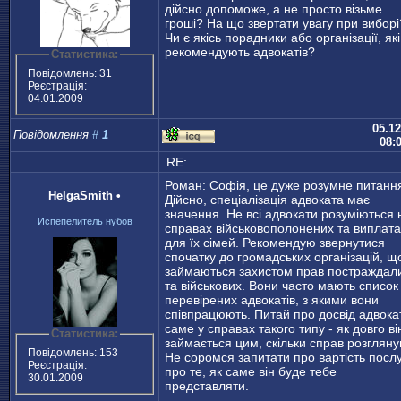
дійсно допоможе, а не просто візьме
гроші? На що звертати увагу при виборі
Чи є якісь порадники або організації, які
рекомендують адвокатів?
Статистика:
Повідомлень: 31
Реєстрація:
04.01.2009
05.12
Повідомлення
#
1
08:
RE:
Роман: Софія, це дуже розумне питанн
HelgaSmith
•
Дійсно, спеціалізація адвоката має
значення. Не всі адвокати розуміються 
Испепелитель нубов
справах військовополонених та виплата
для їх сімей. Рекомендую звернутися
спочатку до громадських організацій, щ
займаються захистом прав постраждал
та військових. Вони часто мають список
перевірених адвокатів, з якими вони
співпрацюють. Питай про досвід адвока
саме у справах такого типу - як довго ві
Статистика:
займається цим, скільки справ розгляну
Повідомлень: 153
Не соромся запитати про вартість послу
Реєстрація:
про те, як саме він буде тебе
30.01.2009
представляти.