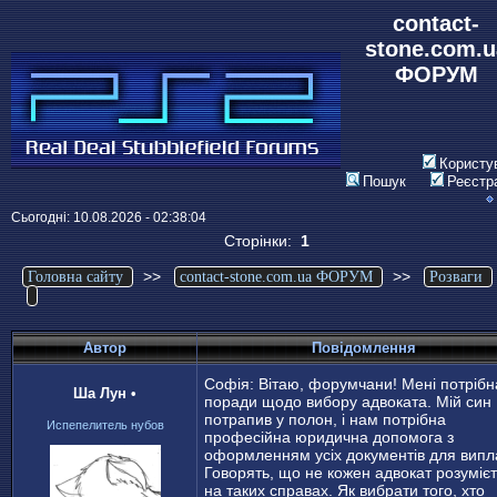
contact-
stone.com.u
ФОРУМ
Користу
Пошук
Реєстр
Сьогодні: 10.08.2026 - 02:38:04
Сторінки:
1
>>
>>
Головна сайту
contact-stone.com.ua ФОРУМ
Розваги
Автор
Повідомлення
Софія: Вітаю, форумчани! Мені потрібн
Ша Лун
•
поради щодо вибору адвоката. Мій син
потрапив у полон, і нам потрібна
Испепелитель нубов
професійна юридична допомога з
оформленням усіх документів для випла
Говорять, що не кожен адвокат розуміє
на таких справах. Як вибрати того, хто