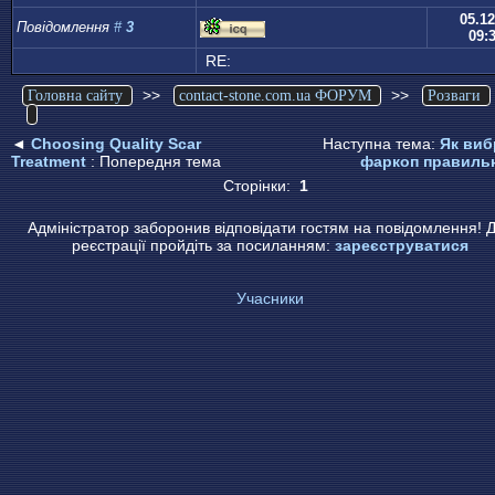
05.12
Повідомлення
#
3
09:
RE:
>>
>>
Головна сайту
contact-stone.com.ua ФОРУМ
Розваги
◄
Choosing Quality Scar
Наступна тема:
Як виб
Treatment
: Попередня тема
фаркоп правиль
Сторінки:
1
Адміністратор заборонив відповідати гостям на повідомлення! 
реєстрації пройдіть за посиланням:
зареєструватися
Учасники