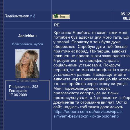
05.12
Повідомлення
#
2
08:
RE:
Христина:Я робила те саме, коли мені
Jenichka
•
потрібен був адвокат для мого тата, що
у полоні. Спочатку я теж була дуже
Испепелитель нубов
обережною. Спробую дати тобі більше
практичних порад. По-перше, адвокат
повинен не просто знати законодавство
й розумітися на специфіці справ із
соціальними установами. По-друге,
перевір, чи не мав він конфліктів з цими
установами раніше. Найкраще знайти
адвоката через рекомендацію від когось
Статистика:
хто вже пройшов через схожу ситуацію.
Повідомлень: 393
Мені порекомендували сервіс
Реєстрація:
правозахисту єопора, де не тільки
17.06.2009
проконсультували, а й допомогли з збо
документів та отриманні виплат. Ост їх
сайт, надіюсь тобі також допоможуть
https://eopora.com.ua/services/viplati-
simyam-bezvisti-zniklix-ta-polonenix