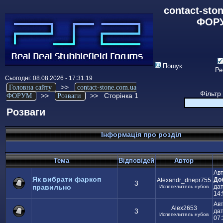
contact-sto
ФОР
Пошук
Ре
Сьогодні: 08.08.2026 - 17:31:19
>>
Головна сайту
contact-stone.com.ua
Фільтр
>>
>>
Сторінка 1
ФОРУМ
Розваги
Розваги
Інформація про розділ
Тема
Відповідей
Автор
Авт
Як вибрати фаркоп
До
Alexandr_dnepr755
3
правильно
дат
Испепелитель нубов
14:
Ав
Alex2653
3
дат
Испепелитель нубов
07: