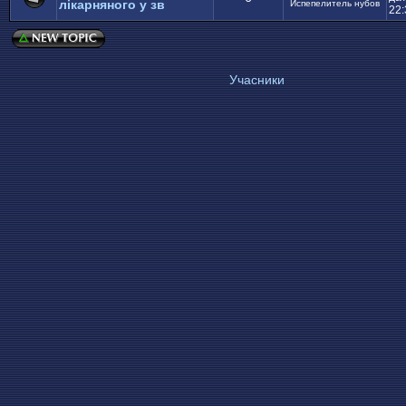
лікарняного у зв
Испепелитель нубов
22:
Учасники