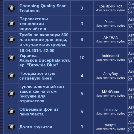
Ав
Choosing Quality Scar
Крымский Кот
3
дат
Treatment
Испепелитель нубов
04:
Перспективы
Ав
Розина
технологии
3
дат
Испепелитель нубов
20:
евролайтинг
Тумба по аквариум 330
Ав
АНГЕЛА
л. c сливом для воды,
8
дат
Испепелитель нубов
09:
в случае катастрофы.
16.04.2014. 22:00
Ав
Украина.
katrinamsl
10
дат
Харьков.Bucephalandra
Испепелитель нубов
16:
sp. "Brownie Blue"
Ав
Продам золотую
AnnyBay
4
дат
ситцевую.Киев
Испепелитель нубов
05:
куплю алюминий вот
Ав
такой как на этом
MANGooo
5
дат
рисунке для
Испепелитель нубов
17:
отражателя
Ав
Объемный фон из
tetmatov
5
дат
пенопласта
Испепелитель нубов
04:
Ав
лянуся
Долго грузится
3
дат
Испепелитель нубов
02: