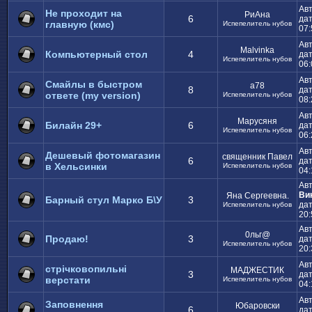
Ав
Не проходит на
РиАна
6
дат
главную (кмс)
Испепелитель нубов
07:
Ав
Malvinka
Компьютерный стол
4
дат
Испепелитель нубов
06:
Ав
Смайлы в быстром
а78
8
дат
ответе (my version)
Испепелитель нубов
08:
Ав
Марусяня
Билайн 29+
6
дат
Испепелитель нубов
06:
Ав
Дешевый фотомагазин
священник Павел
6
дат
в Хельсинки
Испепелитель нубов
04:
Ав
Ви
Яна Сергеевна.
Барный стул Марко Б\У
3
дат
Испепелитель нубов
20:
Ав
0льг@
Продаю!
3
дат
Испепелитель нубов
20:
Ав
стрічковопильні
МАДЖЕСТИК
3
дат
верстати
Испепелитель нубов
04:
Ав
Заповнення
Юбаровски
6
дат