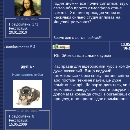
годин зйомки все почне сипатися: звук,
світло або просто атмосфера стане
важкою. Хто вже проходив через це —
наскільки сильно студія впливає на
Статистика:
кінцевий результат?
Повідомлень: 171
Реєстрація:
20.01.2010
---------------------
Время для счастья - сейчас!!!
13.05
Повідомлення
#
1
15:
RE: Зйомка навчальних курсів
Насправді для відеозйомки курсів комф
ggella
•
дуже важливий. Якщо ведучий
Испепелитель нубов
втомлюється через спеку, погане світло
або постійні технічні паузи, це дуже
помітно в кадрі. Ще варто дивитись, чи 
можливість швидко змінювати ракурси і
допомагає команда студії з організаціє
процесу, а не просто здає приміщення.
Статистика:
Повідомлень: 8
Реєстрація:
15.05.2009