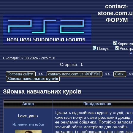
contact-
stone.com.u
ФОРУМ
Користу
Пошук
Реєстр
Сьогодні: 07.08.2026 - 20:57:18
Сторінки:
1
>>
>>
>
Головна сайту
contact-stone.com.ua ФОРУМ
Сміх
Зйомка навчальних курсів
Зйомка навчальних курсів
Автор
Повідомлення
Цікавить відеозйомка курсів у студії, але
Love_you
•
хочеться почути саме реальний досвід,
не рекламні обіцянки. Потрібно записат
Испепелитель нубов
великий обсяг матеріалу для онлайн-
навчання, і є побоювання, що після кіль