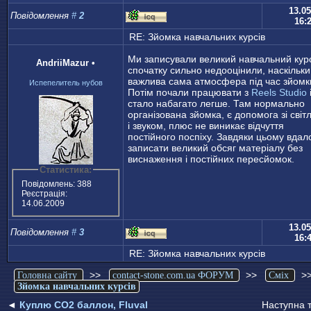
13.05
Повідомлення
#
2
16:
RE: Зйомка навчальних курсів
Ми записували великий навчальний курс
AndriiMazur
•
спочатку сильно недооцінили, наскільки
важлива сама атмосфера під час зйомк
Испепелитель нубов
Потім почали працювати з
Reels Studio
стало набагато легше. Там нормально
організована зйомка, є допомога зі світ
і звуком, плюс не виникає відчуття
постійного поспіху. Завдяки цьому вдал
записати великий обсяг матеріалу без
виснаження і постійних пересйомок.
Статистика:
Повідомлень: 388
Реєстрація:
14.06.2009
13.05
Повідомлення
#
3
16:
RE: Зйомка навчальних курсів
>>
>>
>
Головна сайту
contact-stone.com.ua ФОРУМ
Сміх
Зйомка навчальних курсів
◄
Куплю CO2 баллон, Fluval
Наступна 