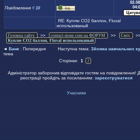
02.08
04:
Повідомлення
#
10
RE: Куплю CO2 баллон, Fluval
использованый
>>
>>
>
Головна сайту
contact-stone.com.ua ФОРУМ
Сміх
Куплю CO2 баллон, Fluval использованый
◄
Банк
: Попередня
Наступна тема:
Зйомка навчальних ку
тема
Сторінки:
1
2
Адміністратор заборонив відповідати гостям на повідомлення! 
реєстрації пройдіть за посиланням:
зареєструватися
Учасники