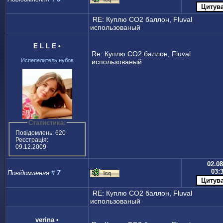
RE: Куплю CO2 баллон, Fluval
использованый
E L L E
•
Re: Куплю CO2 баллон, Fluval
Испепелитель нубов
использованый
Статистика:
Повідомлень: 620
Реєстрація:
09.12.2009
02.08
03:
Повідомлення
#
7
RE: Куплю CO2 баллон, Fluval
использованый
verina
•