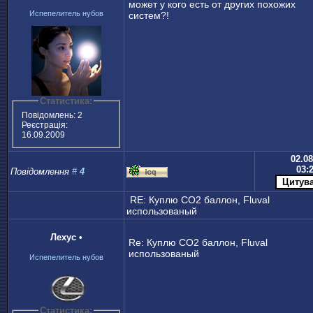
может у кого есть от других похожих
Испепелитель нубов
систем?!
Статистика:
Повідомлень: 2
Реєстрація:
16.09.2009
02.08
03:
Повідомлення
#
4
RE: Куплю CO2 баллон, Fluval
использованый
Лехус
•
Re: Куплю CO2 баллон, Fluval
использованый
Испепелитель нубов
Статистика: