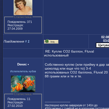
Статистика:
Повідомлень: 371
Реєстрація:
27.04.2009
02.08
03:
Повідомлення
#
1
RE: Куплю CO2 баллон, Fluval
использованый
Dенис
•
Собственно куплю (или прийму в дар з
шоколад или еще что то) 3-4
Испепелитель нубов
использованых CO2 баллона, Fluval 20
88 грамм или и те и те.
Статистика:
Повідомлень: 11
---------------------
Реєстрація:
Неспешно куплю аквариум от 140л до
27.02.2010
450л,можно с тумбой,но в хорошем состоянии!