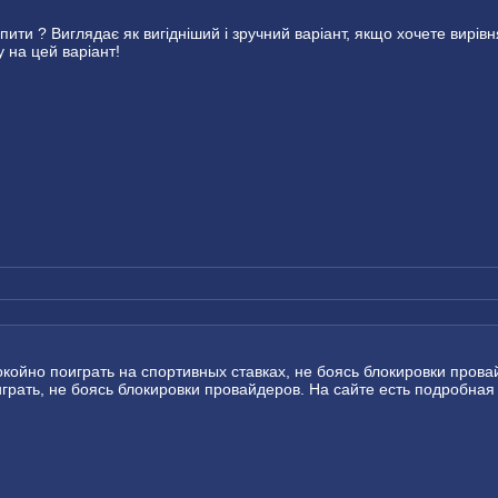
ти ? Виглядає як вигідніший і зручний варіант, якщо хочете вирівня
 на цей варіант!
покойно поиграть на спортивных ставках, не боясь блокировки про
рать, не боясь блокировки провайдеров. На сайте есть подробная и