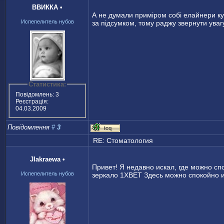
ВВИККА
•
А не думали приміром собі елайнери купи
Испепелитель нубов
за підсумком, тому раджу звернути увагу
Статистика:
Повідомлень: 3
Реєстрація:
04.03.2009
Повідомлення
#
3
RE: Стоматология
Jlakraewa
•
Привет! Я недавно искал, где можно с
Испепелитель нубов
зеркало 1ХВЕТ Здесь можно спокойно иг