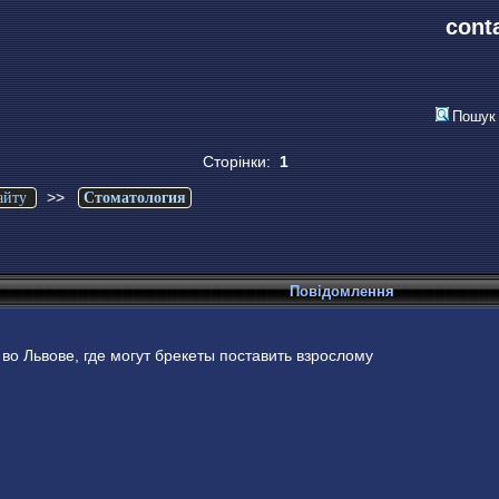
cont
Пошук
Сторінки:
1
>>
айту
Стоматология
Повідомлення
во Львове, где могут брекеты поставить взрослому